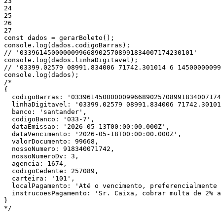
23
24
25
26
27
const
dados
=
gerarBoleto
(
)
;
console
.
log
(
dados
.
codigoBarras
)
;
// '03396145000000996689025708991834007174230101'
console
.
log
(
dados
.
linhaDigitavel
)
;
// '03399.02579 08991.834006 71742.301014 6 14500000099
console
.
log
(
dados
)
;
/*
{
codigoBarras:
'03396145000000996689025708991834007174
linhaDigitavel:
'03399.02579 08991.834006 71742.30101
banco:
'santander'
,
codigoBanco:
'033-7'
,
dataEmissao:
'2026-05-13T00:00:00.000Z'
,
dataVencimento:
'2026-05-18T00:00:00.000Z'
,
valorDocumento:
99668
,
nossoNumero:
918340071742
,
nossoNumeroDv:
3
,
agencia:
1674
,
codigoCedente:
257089
,
carteira:
'101'
,
localPagamento:
'Até o vencimento, preferencialmente 
instrucoesPagamento:
'Sr. Caixa, cobrar multa de 2% a
}
*/