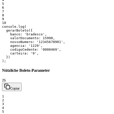
5
6
7
8
9
10
console
.
log
(
gerarBoleto
(
{
banco:
'bradesco'
,
valorDocumento:
15990
,
nossoNumero:
'12345678901'
,
agencia:
'1229'
,
codigoCedente:
'0000469'
,
carteira:
'9'
,
}
)
)
;
Nützliche Boleto-Parameter
JS
Copiar
1
2
3
4
5