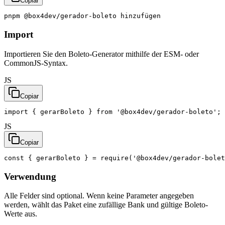
Copiar
pnpm
@box4dev/gerador-boleto
hinzufügen
Import
Importieren Sie den Boleto-Generator mithilfe der ESM- oder
CommonJS-Syntax.
JS
Copiar
import
{
gerarBoleto
}
from
'@box4dev/gerador-boleto'
;
JS
Copiar
const
{
gerarBoleto
}
=
require
(
'@box4dev/gerador-bolet
Verwendung
Alle Felder sind optional. Wenn keine Parameter angegeben
werden, wählt das Paket eine zufällige Bank und gültige Boleto-
Werte aus.