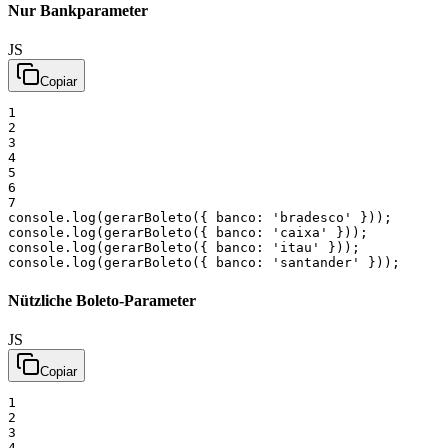
Nur Bankparameter
JS
Copiar
1
2
3
4
5
6
7
console
.
log
(
gerarBoleto
(
{
banco:
'bradesco'
}
)
)
;
console
.
log
(
gerarBoleto
(
{
banco:
'caixa'
}
)
)
;
console
.
log
(
gerarBoleto
(
{
banco:
'itau'
}
)
)
;
console
.
log
(
gerarBoleto
(
{
banco:
'santander'
}
)
)
;
Nützliche Boleto-Parameter
JS
Copiar
1
2
3
4