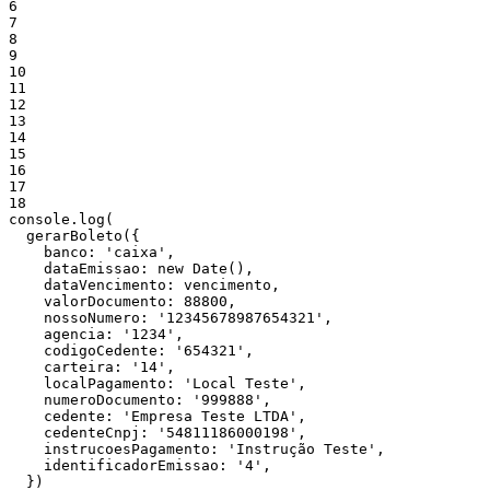
6
7
8
9
10
11
12
13
14
15
16
17
18
console
.
log
(
gerarBoleto
(
{
banco:
'caixa'
,
dataEmissao:
new
Date
(
)
,
dataVencimento:
vencimento
,
valorDocumento:
88800
,
nossoNumero:
'12345678987654321'
,
agencia:
'1234'
,
codigoCedente:
'654321'
,
carteira:
'14'
,
localPagamento:
'Local Teste'
,
numeroDocumento:
'999888'
,
cedente:
'Empresa Teste LTDA'
,
cedenteCnpj:
'54811186000198'
,
instrucoesPagamento:
'Instrução Teste'
,
identificadorEmissao:
'4'
,
}
)