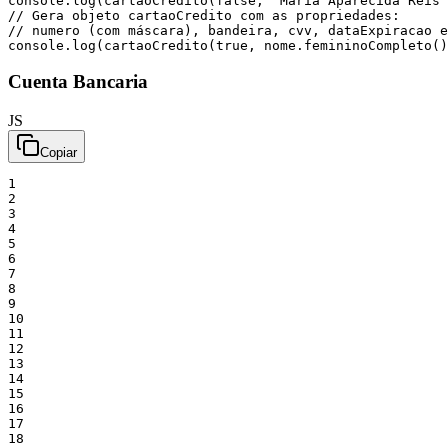
console
.
log
(
cartaoCredito
(
false
,
"Maria Aparecida Reis"
// Gera objeto cartaoCredito com as propriedades:
// numero (com máscara), bandeira, cvv, dataExpiracao e
console
.
log
(
cartaoCredito
(
true
,
nome
.
femininoCompleto
(
)
Cuenta Bancaria
JS
Copiar
1
2
3
4
5
6
7
8
9
10
11
12
13
14
15
16
17
18