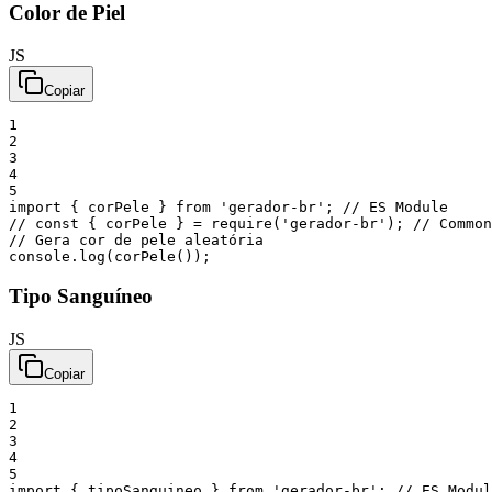
Color de Piel
JS
Copiar
1
2
3
4
5
import
{
corPele
}
from
'gerador-br'
;
// ES Module
// const { corPele } = require('gerador-br'); // Common
// Gera cor de pele aleatória
console
.
log
(
corPele
(
)
)
;
Tipo Sanguíneo
JS
Copiar
1
2
3
4
5
import
{
tipoSanguineo
}
from
'gerador-br'
;
// ES Modul