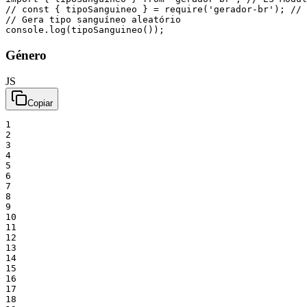
// const { tipoSanguineo } = require('gerador-br'); // 
// Gera tipo sanguíneo aleatório
console
.
log
(
tipoSanguineo
(
)
)
;
Género
JS
Copiar
1
2
3
4
5
6
7
8
9
10
11
12
13
14
15
16
17
18