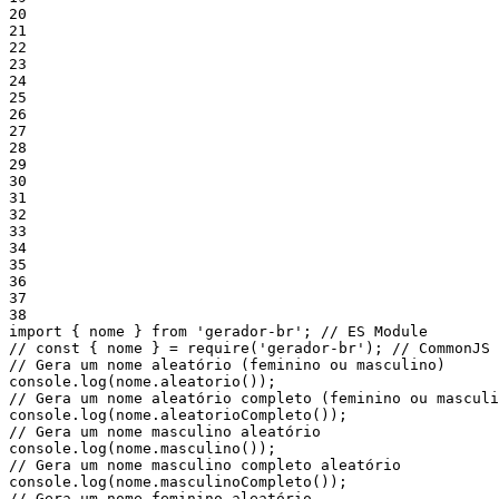
20
21
22
23
24
25
26
27
28
29
30
31
32
33
34
35
36
37
38
import
{
nome
}
from
'gerador-br'
;
// ES Module
// const { nome } = require('gerador-br'); // CommonJS
// Gera um nome aleatório (feminino ou masculino)
console
.
log
(
nome
.
aleatorio
(
)
)
;
// Gera um nome aleatório completo (feminino ou masculi
console
.
log
(
nome
.
aleatorioCompleto
(
)
)
;
// Gera um nome masculino aleatório
console
.
log
(
nome
.
masculino
(
)
)
;
// Gera um nome masculino completo aleatório
console
.
log
(
nome
.
masculinoCompleto
(
)
)
;
// Gera um nome feminino aleatório