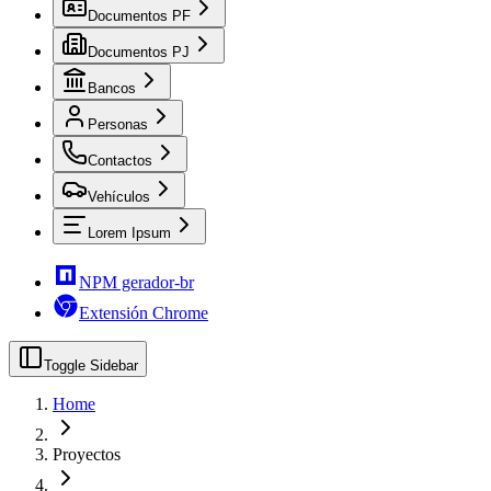
Documentos PF
Documentos PJ
Bancos
Personas
Contactos
Vehículos
Lorem Ipsum
NPM gerador-br
Extensión Chrome
Toggle Sidebar
Home
Proyectos