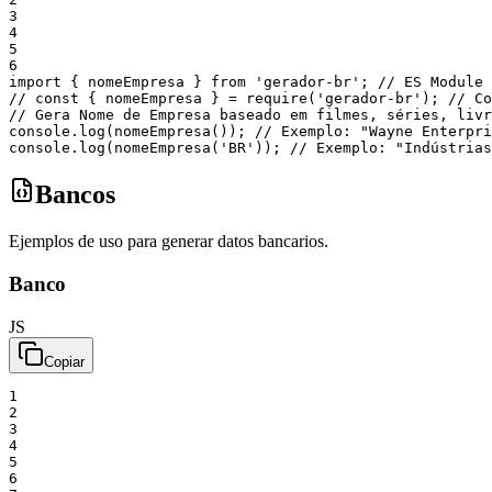
3
4
5
6
import
{
nomeEmpresa
}
from
'gerador-br'
;
// ES Module
// const { nomeEmpresa } = require('gerador-br'); // Co
// Gera Nome de Empresa baseado em filmes, séries, livr
console
.
log
(
nomeEmpresa
(
)
)
;
// Exemplo: "Wayne Enterpri
console
.
log
(
nomeEmpresa
(
'BR'
)
)
;
// Exemplo: "Indústrias
Bancos
Ejemplos de uso para generar datos bancarios.
Banco
JS
Copiar
1
2
3
4
5
6