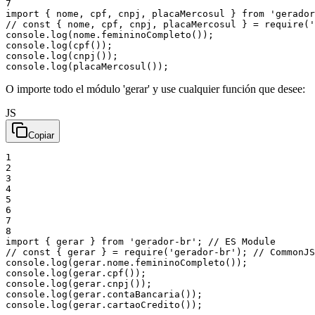
7
import
{
nome
,
cpf
,
cnpj
,
placaMercosul
}
from
'gerador
// const { nome, cpf, cnpj, placaMercosul } = require('
console
.
log
(
nome
.
femininoCompleto
(
)
)
;
console
.
log
(
cpf
(
)
)
;
console
.
log
(
cnpj
(
)
)
;
console
.
log
(
placaMercosul
(
)
)
;
O importe todo el módulo 'gerar' y use cualquier función que desee:
JS
Copiar
1
2
3
4
5
6
7
8
import
{
gerar
}
from
'gerador-br'
;
// ES Module
// const { gerar } = require('gerador-br'); // CommonJS
console
.
log
(
gerar
.
nome
.
femininoCompleto
(
)
)
;
console
.
log
(
gerar
.
cpf
(
)
)
;
console
.
log
(
gerar
.
cnpj
(
)
)
;
console
.
log
(
gerar
.
contaBancaria
(
)
)
;
console
.
log
(
gerar
.
cartaoCredito
(
)
)
;