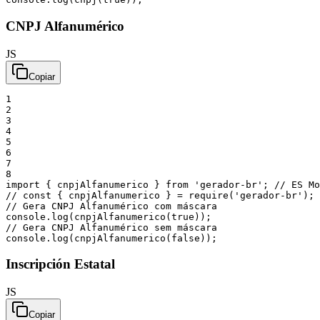
CNPJ Alfanumérico
JS
Copiar
1
2
3
4
5
6
7
8
import
{
cnpjAlfanumerico
}
from
'gerador-br'
;
// ES Mo
// const { cnpjAlfanumerico } = require('gerador-br'); 
// Gera CNPJ Alfanumérico com máscara
console
.
log
(
cnpjAlfanumerico
(
true
)
)
;
// Gera CNPJ Alfanumérico sem máscara
console
.
log
(
cnpjAlfanumerico
(
false
)
)
;
Inscripción Estatal
JS
Copiar