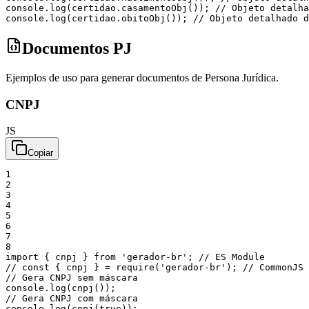
console
.
log
(
certidao
.
casamentoObj
(
)
)
;
// Objeto detalha
console
.
log
(
certidao
.
obitoObj
(
)
)
;
// Objeto detalhado d
Documentos PJ
Ejemplos de uso para generar documentos de Persona Jurídica.
CNPJ
JS
Copiar
1
2
3
4
5
6
7
8
import
{
cnpj
}
from
'gerador-br'
;
// ES Module
// const { cnpj } = require('gerador-br'); // CommonJS
// Gera CNPJ sem máscara
console
.
log
(
cnpj
(
)
)
;
// Gera CNPJ com máscara
console
.
log
(
cnpj
(
true
)
)
;