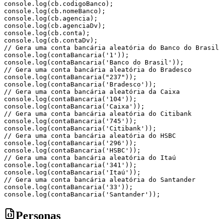
console
.
log
(
cb
.
codigoBanco
)
;
console
.
log
(
cb
.
nomeBanco
)
;
console
.
log
(
cb
.
agencia
)
;
console
.
log
(
cb
.
agenciaDv
)
;
console
.
log
(
cb
.
conta
)
;
console
.
log
(
cb
.
contaDv
)
;
// Gera uma conta bancária aleatória do Banco do Brasil
console
.
log
(
contaBancaria
(
'1'
)
)
;
console
.
log
(
contaBancaria
(
'Banco do Brasil'
)
)
;
// Gera uma conta bancária aleatória do Bradesco
console
.
log
(
contaBancaria
(
"237"
)
)
;
console
.
log
(
contaBancaria
(
'Bradesco'
)
)
;
// Gera uma conta bancária aleatória da Caixa
console
.
log
(
contaBancaria
(
'104'
)
)
;
console
.
log
(
contaBancaria
(
'Caixa'
)
)
;
// Gera uma conta bancária aleatória do Citibank
console
.
log
(
contaBancaria
(
'745'
)
)
;
console
.
log
(
contaBancaria
(
'Citibank'
)
)
;
// Gera uma conta bancária aleatória do HSBC
console
.
log
(
contaBancaria
(
'296'
)
)
;
console
.
log
(
contaBancaria
(
'HSBC'
)
)
;
// Gera uma conta bancária aleatória do Itaú
console
.
log
(
contaBancaria
(
'341'
)
)
;
console
.
log
(
contaBancaria
(
'Itaú'
)
)
;
// Gera uma conta bancária aleatória do Santander
console
.
log
(
contaBancaria
(
'33'
)
)
;
console
.
log
(
contaBancaria
(
'Santander'
)
)
;
Personas