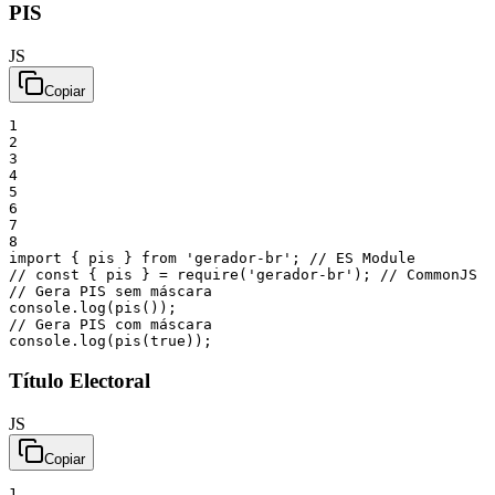
PIS
JS
Copiar
1
2
3
4
5
6
7
8
import
{
pis
}
from
'gerador-br'
;
// ES Module
// const { pis } = require('gerador-br'); // CommonJS
// Gera PIS sem máscara
console
.
log
(
pis
(
)
)
;
// Gera PIS com máscara
console
.
log
(
pis
(
true
)
)
;
Título Electoral
JS
Copiar
1