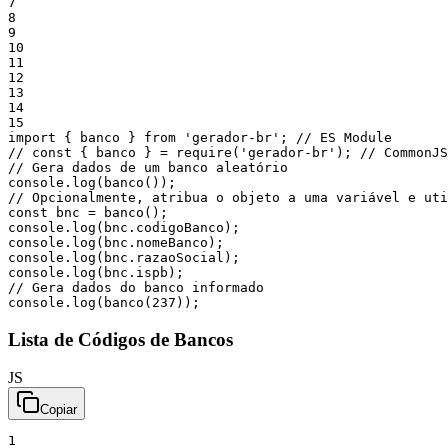
7
8
9
10
11
12
13
14
15
import
{
banco
}
from
'gerador-br'
;
// ES Module
// const { banco } = require('gerador-br'); // CommonJS
// Gera dados de um banco aleatório
console
.
log
(
banco
(
)
)
;
// Opcionalmente, atribua o objeto a uma variável e ut
const
bnc
=
banco
(
)
;
console
.
log
(
bnc
.
codigoBanco
)
;
console
.
log
(
bnc
.
nomeBanco
)
;
console
.
log
(
bnc
.
razaoSocial
)
;
console
.
log
(
bnc
.
ispb
)
;
// Gera dados do banco informado
console
.
log
(
banco
(
237
)
)
;
Lista de Códigos de Bancos
JS
Copiar
1