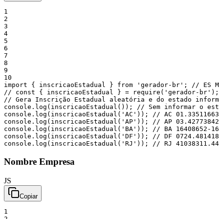
1
2
3
4
5
6
7
8
9
10
import
{
inscricaoEstadual
}
from
'gerador-br'
;
// ES M
// const { inscricaoEstadual } = require('gerador-br');
// Gera Inscrição Estadual aleatória e do estado inform
console
.
log
(
inscricaoEstadual
(
)
)
;
// Sem informar o est
console
.
log
(
inscricaoEstadual
(
'AC'
)
)
;
// AC 01.33511663
console
.
log
(
inscricaoEstadual
(
'AP'
)
)
;
// AP 03.42773842
console
.
log
(
inscricaoEstadual
(
'BA'
)
)
;
// BA 16408652-16
console
.
log
(
inscricaoEstadual
(
'DF'
)
)
;
// DF 0724.481418
console
.
log
(
inscricaoEstadual
(
'RJ'
)
)
;
// RJ 41038311.44
Nombre Empresa
JS
Copiar
1
2