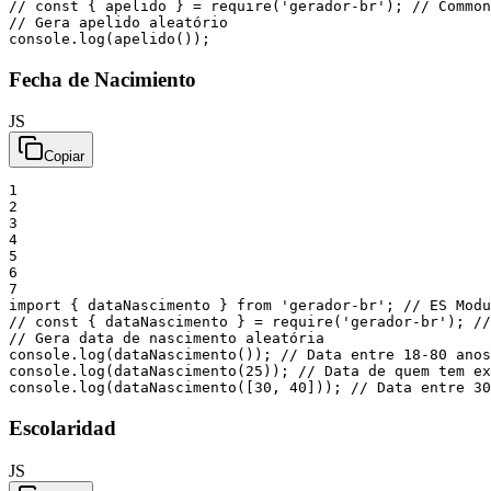
// const { apelido } = require('gerador-br'); // Common
// Gera apelido aleatório
console
.
log
(
apelido
(
)
)
;
Fecha de Nacimiento
JS
Copiar
1
2
3
4
5
6
7
import
{
dataNascimento
}
from
'gerador-br'
;
// ES Modu
// const { dataNascimento } = require('gerador-br'); //
// Gera data de nascimento aleatória
console
.
log
(
dataNascimento
(
)
)
;
// Data entre 18-80 anos
console
.
log
(
dataNascimento
(
25
)
)
;
// Data de quem tem ex
console
.
log
(
dataNascimento
(
[
30
,
40
]
)
)
;
// Data entre 30
Escolaridad
JS