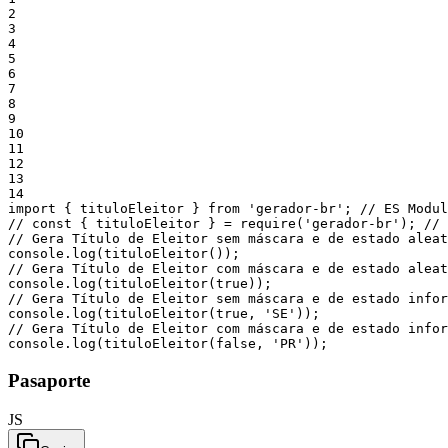
2
3
4
5
6
7
8
9
10
11
12
13
14
import
{
tituloEleitor
}
from
'gerador-br'
;
// ES Modul
// const { tituloEleitor } = require('gerador-br'); // 
// Gera Título de Eleitor sem máscara e de estado aleat
console
.
log
(
tituloEleitor
(
)
)
;
// Gera Título de Eleitor com máscara e de estado aleat
console
.
log
(
tituloEleitor
(
true
)
)
;
// Gera Título de Eleitor sem máscara e de estado infor
console
.
log
(
tituloEleitor
(
true
,
'SE'
)
)
;
// Gera Título de Eleitor com máscara e de estado infor
console
.
log
(
tituloEleitor
(
false
,
'PR'
)
)
;
Pasaporte
JS