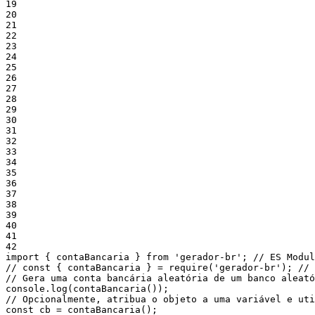
19
20
21
22
23
24
25
26
27
28
29
30
31
32
33
34
35
36
37
38
39
40
41
42
import
{
contaBancaria
}
from
'gerador-br'
;
// ES Modul
// const { contaBancaria } = require('gerador-br'); // 
// Gera uma conta bancária aleatória de um banco aleató
console
.
log
(
contaBancaria
(
)
)
;
// Opcionalmente, atribua o objeto a uma variável e ut
const
cb
=
contaBancaria
(
)
;