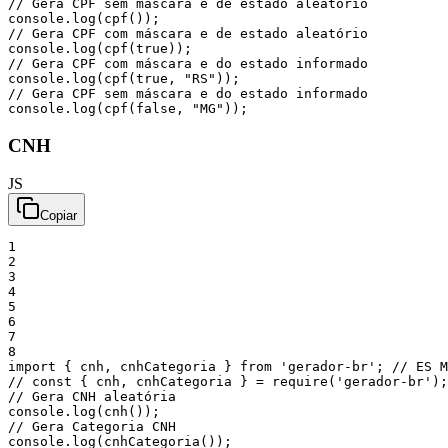
// Gera CPF sem máscara e de estado aleatório
console
.
log
(
cpf
(
)
)
;
// Gera CPF com máscara e de estado aleatório
console
.
log
(
cpf
(
true
)
)
;
// Gera CPF com máscara e do estado informado
console
.
log
(
cpf
(
true
,
"RS"
)
)
;
// Gera CPF sem máscara e do estado informado
console
.
log
(
cpf
(
false
,
"MG"
)
)
;
CNH
JS
Copiar
1
2
3
4
5
6
7
8
import
{
cnh
,
cnhCategoria
}
from
'gerador-br'
;
// ES M
// const { cnh, cnhCategoria } = require('gerador-br');
// Gera CNH aleatória
console
.
log
(
cnh
(
)
)
;
// Gera Categoria CNH
console
.
log
(
cnhCategoria
(
)
)
;