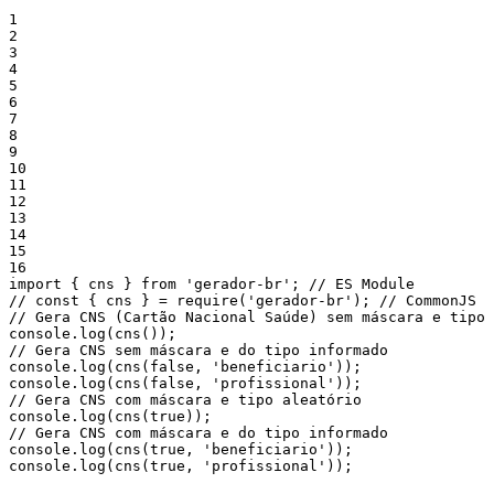
1
2
3
4
5
6
7
8
9
10
11
12
13
14
15
16
import
{
cns
}
from
'gerador-br'
;
// ES Module
// const { cns } = require('gerador-br'); // CommonJS
// Gera CNS (Cartão Nacional Saúde) sem máscara e tipo 
console
.
log
(
cns
(
)
)
;
// Gera CNS sem máscara e do tipo informado
console
.
log
(
cns
(
false
,
'beneficiario'
)
)
;
console
.
log
(
cns
(
false
,
'profissional'
)
)
;
// Gera CNS com máscara e tipo aleatório
console
.
log
(
cns
(
true
)
)
;
// Gera CNS com máscara e do tipo informado
console
.
log
(
cns
(
true
,
'beneficiario'
)
)
;
console
.
log
(
cns
(
true
,
'profissional'
)
)
;