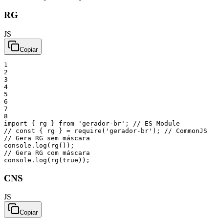
RG
JS
Copiar
1
2
3
4
5
6
7
8
import
{
rg
}
from
'gerador-br'
;
// ES Module
// const { rg } = require('gerador-br'); // CommonJS
// Gera RG sem máscara
console
.
log
(
rg
(
)
)
;
// Gera RG com máscara
console
.
log
(
rg
(
true
)
)
;
CNS
JS
Copiar