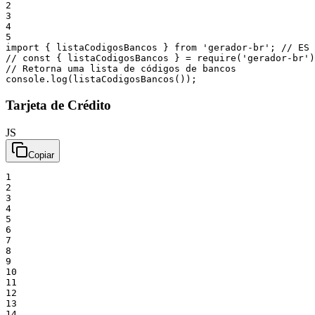
2
3
4
5
import
{
listaCodigosBancos
}
from
'gerador-br'
;
// ES 
// const { listaCodigosBancos } = require('gerador-br')
// Retorna uma lista de códigos de bancos
console
.
log
(
listaCodigosBancos
(
)
)
;
Tarjeta de Crédito
JS
Copiar
1
2
3
4
5
6
7
8
9
10
11
12
13
14