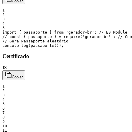
Copiar
1
2
3
4
5
import
{
passaporte
}
from
'gerador-br'
;
// ES Module
// const { passaporte } = require('gerador-br'); // Com
// Gera Passaporte aleatório
console
.
log
(
passaporte
(
)
)
;
Certificado
JS
Copiar
1
2
3
4
5
6
7
8
9
10
11