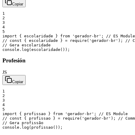
Copiar
1
2
3
4
5
import
{
escolaridade
}
from
'gerador-br'
;
// ES Module
// const { escolaridade } = require('gerador-br'); // C
// Gera escolaridade
console
.
log
(
escolaridade
(
)
)
;
Profesión
JS
Copiar
1
2
3
4
5
import
{
profissao
}
from
'gerador-br'
;
// ES Module
// const { profissao } = require('gerador-br'); // Comm
// Gera profissão
console
.
log
(
profissao
(
)
)
;