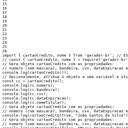
15
16
17
18
19
20
21
22
23
24
25
26
import
{
cartaoCredito
,
nome
}
from
'gerador-br'
;
// ES
// const { cartaoCredito, nome } = require('gerador-br'
// Gera objeto cartaoCredito com as propriedades:
// numero (sem máscara), bandeira, cvv, dataExpiracao 
console
.
log
(
cartaoCredito
(
)
)
;
// Opcionalmente, atribua o objeto a uma variável e ut
const
cc
=
cartaoCredito
(
)
;
console
.
log
(
cc
.
numero
)
;
console
.
log
(
cc
.
bandeira
)
;
console
.
log
(
cc
.
cvv
)
;
console
.
log
(
cc
.
dataExpiracao
)
;
console
.
log
(
cc
.
nomeTitular
)
;
// Gera objeto cartaoCredito com as propriedades:
// numero (com máscara), bandeira, cvv, dataExpiracao 
console
.
log
(
cartaoCredito
(
true
,
"João Santos da Silva"
)
// Gera objeto cartaoCredito com as propriedades:
// numero (sem máscara), bandeira, cvv, dataExpiracao 