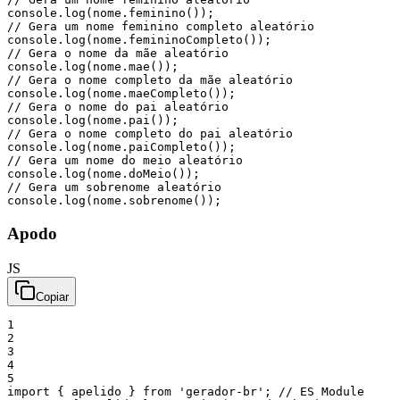
console
.
log
(
nome
.
feminino
(
)
)
;
// Gera um nome feminino completo aleatório
console
.
log
(
nome
.
femininoCompleto
(
)
)
;
// Gera o nome da mãe aleatório
console
.
log
(
nome
.
mae
(
)
)
;
// Gera o nome completo da mãe aleatório
console
.
log
(
nome
.
maeCompleto
(
)
)
;
// Gera o nome do pai aleatório
console
.
log
(
nome
.
pai
(
)
)
;
// Gera o nome completo do pai aleatório
console
.
log
(
nome
.
paiCompleto
(
)
)
;
// Gera um nome do meio aleatório
console
.
log
(
nome
.
doMeio
(
)
)
;
// Gera um sobrenome aleatório
console
.
log
(
nome
.
sobrenome
(
)
)
;
Apodo
JS
Copiar
1
2
3
4
5
import
{
apelido
}
from
'gerador-br'
;
// ES Module