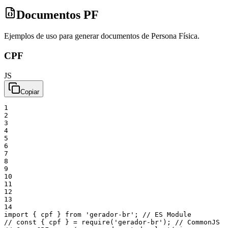
Documentos PF
Ejemplos de uso para generar documentos de Persona Física.
CPF
JS
Copiar
1
2
3
4
5
6
7
8
9
10
11
12
13
14
import
{
cpf
}
from
'gerador-br'
;
// ES Module
// const { cpf } = require('gerador-br'); // CommonJS