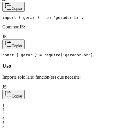
Copiar
import
{
gerar
}
from
'gerador-br'
;
CommonJS:
JS
Copiar
const
{
gerar
}
=
require
(
'gerador-br'
)
;
Uso
Importe solo la(s) función(es) que necesite:
JS
Copiar
1
2
3
4
5
6