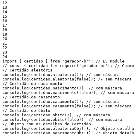
12
13
14
15
16
17
18
19
20
21
22
23
24
import
{
certidao
}
from
'gerador-br'
;
// ES Module
// const { certidao } = require('gerador-br'); // Commo
// Certidão aleatória
console
.
log
(
certidao
.
aleatoria
(
)
)
;
// com máscara
console
.
log
(
certidao
.
aleatoria
(
false
)
)
;
// sem máscara
// Certidão de nascimento
console
.
log
(
certidao
.
nascimento
(
)
)
;
// com máscara
console
.
log
(
certidao
.
nascimento
(
false
)
)
;
// sem máscara
// Certidão de casamento
console
.
log
(
certidao
.
casamento
(
)
)
;
// com máscara
console
.
log
(
certidao
.
casamento
(
false
)
)
;
// sem máscara
// Certidão de óbito
console
.
log
(
certidao
.
obito
(
)
)
;
// com máscara
console
.
log
(
certidao
.
obito
(
false
)
)
;
// sem máscara
// Objeto com os detalhes de Certidão
console
.
log
(
certidao
.
aleatoriaObj
(
)
)
;
// Objeto detalha
console
.
log
(
certidao
.
nascimentoObj
(
)
)
;
// Objeto detalh