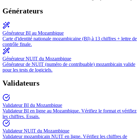
Générateurs
Générateur BI au Mozambique
Carte d'identité nationale mozambicaine (BI) à 13 chiffres + lettre de
contrôle finale.
Générateur NUIT du Mozambique
Générateur de NUIT (numéro de contribuable) mozambicain valide
pour les tests de logiciels.
Validateurs
Validateur BI du Mozambique
Validateur BI en ligne au Mozambique. Vérifiez le format et vérifiez
les chiffres. Essais.
Validateur NUIT du Mozambique
Validateur mozambicain NUIT en ligne. Vérifiez les chiffres de