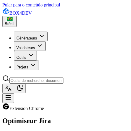
Pular para o conteúdo principal
BOX
4
DEV
Brésil
Générateurs
Validateurs
Outils
Projets
Extension Chrome
Optimiseur Jira