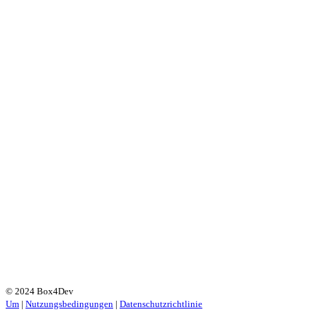
© 2024 Box4Dev
Um
|
Nutzungsbedingungen
|
Datenschutzrichtlinie