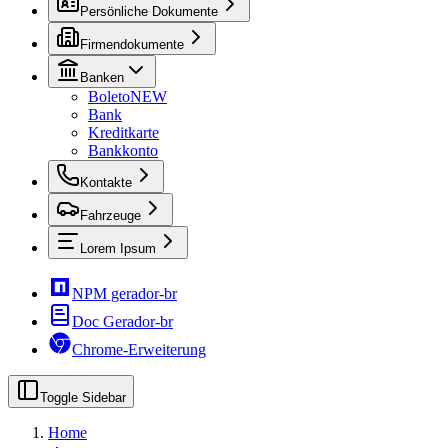
Persönliche Dokumente
Firmendokumente
Banken
Boleto
NEW
Bank
Kreditkarte
Bankkonto
Kontakte
Fahrzeuge
Lorem Ipsum
NPM gerador-br
Doc Gerador-br
Chrome-Erweiterung
Toggle Sidebar
Home