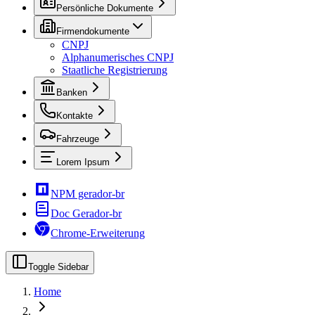
Persönliche Dokumente
Firmendokumente
CNPJ
Alphanumerisches CNPJ
Staatliche Registrierung
Banken
Kontakte
Fahrzeuge
Lorem Ipsum
NPM gerador-br
Doc Gerador-br
Chrome-Erweiterung
Toggle Sidebar
Home