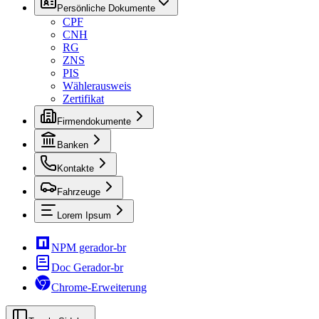
Persönliche Dokumente
CPF
CNH
RG
ZNS
PIS
Wählerausweis
Zertifikat
Firmendokumente
Banken
Kontakte
Fahrzeuge
Lorem Ipsum
NPM gerador-br
Doc Gerador-br
Chrome-Erweiterung