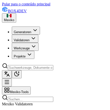
Pular para o conteúdo principal
BOX
4
DEV
Mexiko
Generatoren
Validatoren
Werkzeuge
Projekte
Mexiko-Tools
Mexiko Validatoren