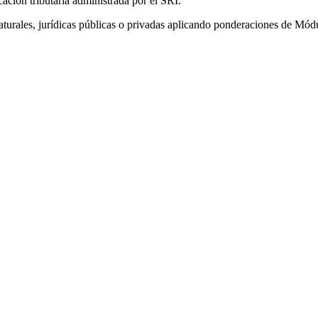
ción tributaria administrada por el SRI.
aturales, jurídicas públicas o privadas aplicando ponderaciones de Mó