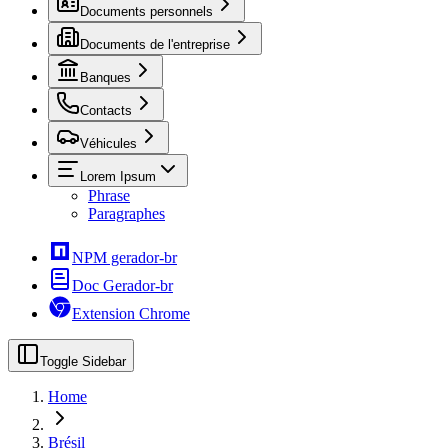
Documents personnels
Documents de l'entreprise
Banques
Contacts
Véhicules
Lorem Ipsum
Phrase
Paragraphes
NPM gerador-br
Doc Gerador-br
Extension Chrome
Toggle Sidebar
Home
Brésil