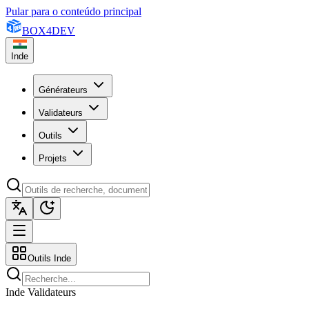
Pular para o conteúdo principal
BOX
4
DEV
Inde
Générateurs
Validateurs
Outils
Projets
Outils Inde
Inde Validateurs