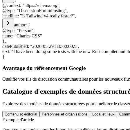
@context
:
"
https://schema.org
"
,
@type
:
"
DiscussionForumPosting
"
,
headline
:
"
Is Tailwind v4 really faster?
"
,
author
:
{
@type
:
"
Person
"
,
name
:
"
Charles CSS
"
}
,
datePublished
:
"
2026-05-29T10:00:00Z
"
,
text
:
"
I have been doing some tests with the new Rust compiler and the
}
Avantage du référencement Google
Qualifie vos fils de discussion communautaires pour les nouveaux flu
Catalogue d'exemples de données structur
Explorez des modèles de données structurées pour améliorer le class
Contenu et éditorial
Personnes et organisations
Local et lieux
Comme
Exemple d'article
Données structurées pour les blogs, les actualités et les publications éd