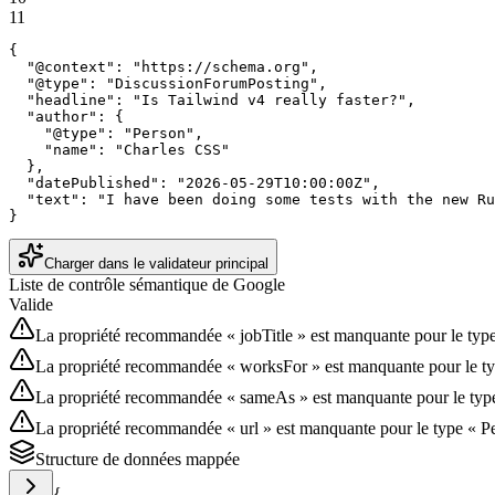
11
{

  "@context": "https://schema.org",

  "@type": "DiscussionForumPosting",

  "headline": "Is Tailwind v4 really faster?",

  "author": {

    "@type": "Person",

    "name": "Charles CSS"

  },

  "datePublished": "2026-05-29T10:00:00Z",

  "text": "I have been doing some tests with the new Ru
}
Charger dans le validateur principal
Liste de contrôle sémantique de Google
Valide
La propriété recommandée « jobTitle » est manquante pour le type
La propriété recommandée « worksFor » est manquante pour le ty
La propriété recommandée « sameAs » est manquante pour le type
La propriété recommandée « url » est manquante pour le type « P
Structure de données mappée
{