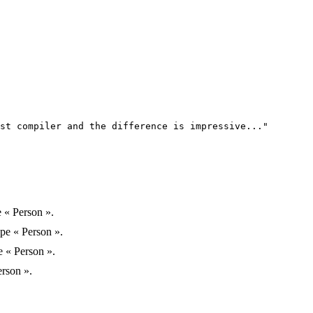
st compiler and the difference is impressive..."

 « Person ».
pe « Person ».
 « Person ».
erson ».