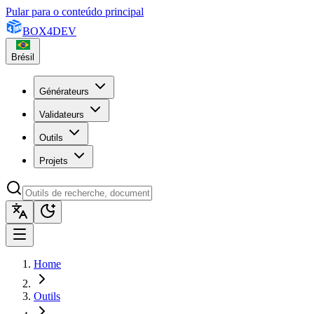
Pular para o conteúdo principal
BOX
4
DEV
Brésil
Générateurs
Validateurs
Outils
Projets
Home
Outils