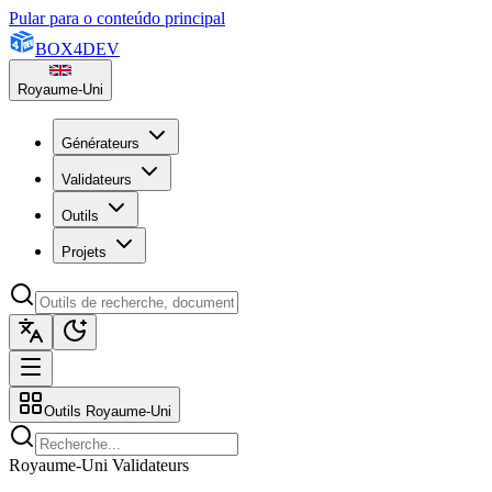
Pular para o conteúdo principal
BOX
4
DEV
Royaume-Uni
Générateurs
Validateurs
Outils
Projets
Outils Royaume-Uni
Royaume-Uni Validateurs