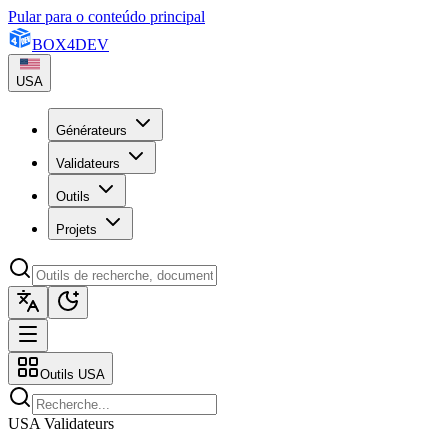
Pular para o conteúdo principal
BOX
4
DEV
USA
Générateurs
Validateurs
Outils
Projets
Outils USA
USA Validateurs