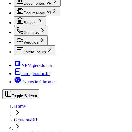
Documentos PF
Documentos PJ
Bancos
Contatos
Veículos
Lorem Ipsum
NPM gerador-br
Doc gerador-br
Extensão Chrome
Toggle Sidebar
Home
Gerador-BR