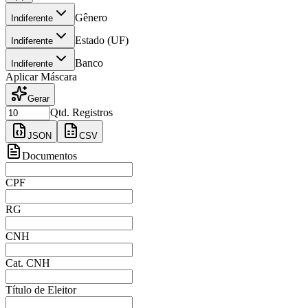
Gênero
Indiferente
Estado (UF)
Indiferente
Banco
Indiferente
Aplicar Máscara
Gerar
Qtd. Registros
JSON
CSV
Documentos
CPF
RG
CNH
Cat. CNH
Título de Eleitor