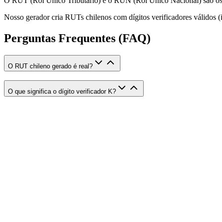
O RUT (Rol Único Tributário) e o RUN (Rol Único Nacional) são os ide
Nosso gerador cria RUTs chilenos com dígitos verificadores válidos (i
Perguntas Frequentes (FAQ)
O RUT chileno gerado é real?
O que significa o dígito verificador K?