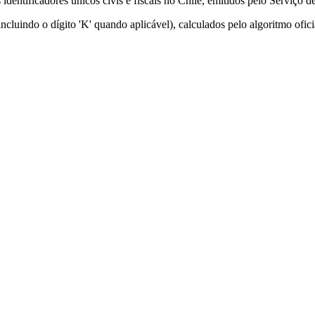
ntificadores únicos civis e fiscais no Chile, emitidos pelo Serviço de
ncluindo o dígito 'K' quando aplicável), calculados pelo algoritmo ofic