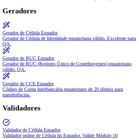
Geradores
Gerador de Cédula Equador
Gerador de Cédula de Identidade equatoriana válido. Excelente para
QA.
Gerador de RUC Equador
Gerador de RUC (Registro Único de Contribuyentes) equatoriano
válido. QA.
Gerador de CCE Equador
Código de Conta Interbancária equatoriano de 20 dígitos para
transferências.
Validadores
Validador de Cédula Equador
Validador online de Cédula do Equador. Valide Módulo 10