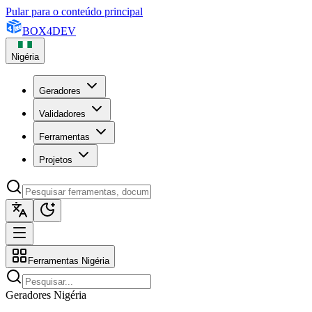
Pular para o conteúdo principal
BOX
4
DEV
Nigéria
Geradores
Validadores
Ferramentas
Projetos
Ferramentas Nigéria
Geradores Nigéria