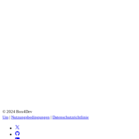
© 2024 Box4Dev
Um
|
Nutzungsbedingungen
|
Datenschutzrichtlinie