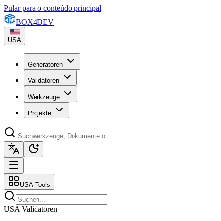
Pular para o conteúdo principal
BOX
4
DEV
USA
Generatoren
Validatoren
Werkzeuge
Projekte
USA-Tools
USA Validatoren