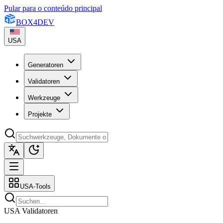
Pular para o conteúdo principal
BOX
4
DEV
USA
Generatoren
Validatoren
Werkzeuge
Projekte
USA-Tools
USA Validatoren