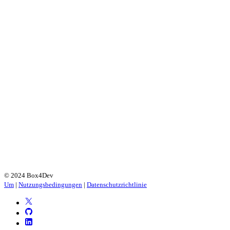
© 2024 Box4Dev
Um
|
Nutzungsbedingungen
|
Datenschutzrichtlinie