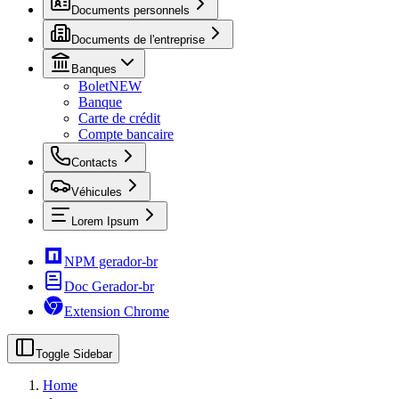
Documents personnels
Documents de l'entreprise
Banques
Bolet
NEW
Banque
Carte de crédit
Compte bancaire
Contacts
Véhicules
Lorem Ipsum
NPM gerador-br
Doc Gerador-br
Extension Chrome
Toggle Sidebar
Home