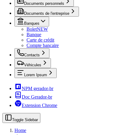
Documents personnels
Documents de l'entreprise
Banques
Bolet
NEW
Banque
Carte de crédit
Compte bancaire
Contacts
Véhicules
Lorem Ipsum
NPM gerador-br
Doc Gerador-br
Extension Chrome
Toggle Sidebar
Home