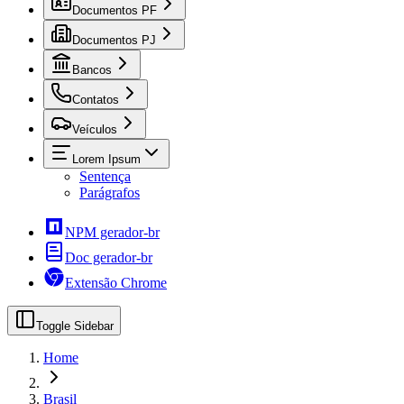
Documentos PF
Documentos PJ
Bancos
Contatos
Veículos
Lorem Ipsum
Sentença
Parágrafos
NPM gerador-br
Doc gerador-br
Extensão Chrome
Toggle Sidebar
Home
Brasil