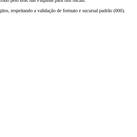
rido pelo BIR nas Filipinas para fins fiscais.
itos, respeitando a validação de formato e sucursal padrão (000).