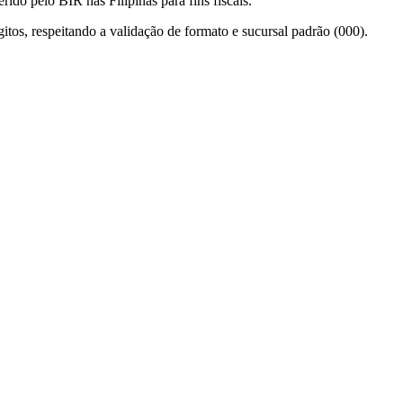
rido pelo BIR nas Filipinas para fins fiscais.
itos, respeitando a validação de formato e sucursal padrão (000).