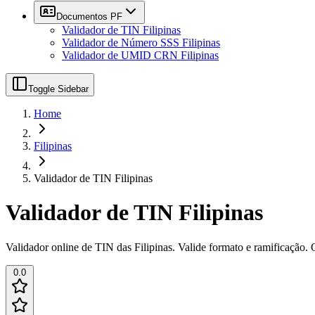
Documentos PF
Validador de TIN Filipinas
Validador de Número SSS Filipinas
Validador de UMID CRN Filipinas
Toggle Sidebar
Home
Filipinas
Validador de TIN Filipinas
Validador de TIN Filipinas
Validador online de TIN das Filipinas. Valide formato e ramificação.
0.0