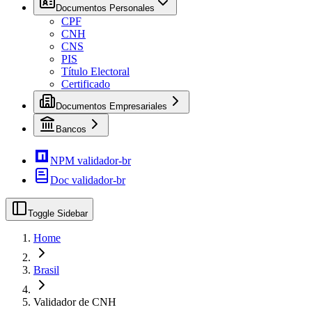
Documentos Personales
CPF
CNH
CNS
PIS
Título Electoral
Certificado
Documentos Empresariales
Bancos
NPM validador-br
Doc validador-br
Toggle Sidebar
Home
Brasil
Validador de CNH