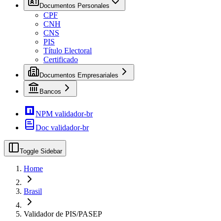
Documentos Personales
CPF
CNH
CNS
PIS
Título Electoral
Certificado
Documentos Empresariales
Bancos
NPM validador-br
Doc validador-br
Toggle Sidebar
Home
Brasil
Validador de PIS/PASEP