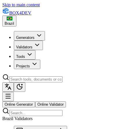
Skip to main content
BOX
4
DEV
Brazil
Generators
Validators
Tools
Projects
Online Generator
Online Validator
Brazil Validators